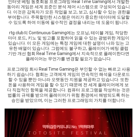
인터넷 베팅 동호회용 프로그래밍 Real Time Gaming에서 개발한
동아리 게임은 세계 표준인 분석 제어 시스템으로 구성되어 있습니
다. 이것은 감독자가 모든 작업을 보고, 보고, 심사할 수 있는 권한을
부여합니다. 주목할만한 시스템은 머리가 중요한 데이터에 도달할
수 있도록 하여 이동에 필수적인 결정을 내리는 데 도움이 됩니다.
rtg club의 Continuous Gaming에는 오프닝, 테이블 게임, 적당한
마더 로드, 키노 및 빙고를 포함하여 읽을 수 있는 광범위한 게임이
있습니다. 이 모든 게임에는 특정 게임에 대한 설명이 나와 있는 고
유한 배열이 있습니다. 그럼에도 불구하고, 플레이어가 베팅 클럽
기반 개선 협회 Real Time Gaming에서 지속적으로 플레이한다면
플레이어는 무언가를 변경할 필요가 없습니다.
프로그래밍 회사 Real Time Gaming은 부인할 수 없는 빠르고 사용
하기 쉽습니다. 협회는 고객에게 게임의 연속적인 해석을 다운로드
할 수 있을 뿐만 아니라 오랫동안 지원을 제공하고 있습니다. 또한
돈을 사용하여 게임을 할 수 있기 때문에 전 세계 플레이어에게 보
다 직접적인 항목을 제공합니다. 컴퓨터 프로그램을 작성하는 것은
법률의 규제를 받으며 플레이어가 위험 환경에서 해방되도록 하는
승인을 받았으며, 이는 그러한 프로그래밍의 가치를 더합니다.