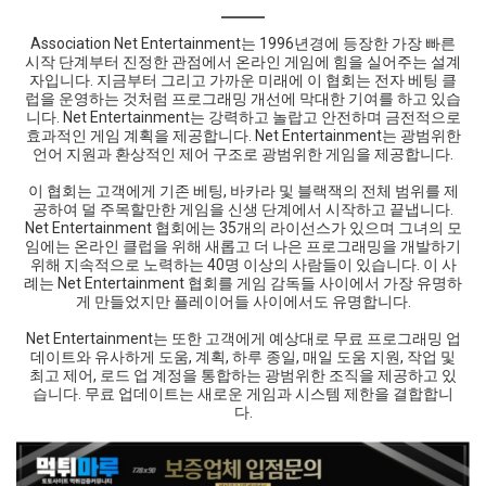
Association Net Entertainment는 1996년경에 등장한 가장 빠른
시작 단계부터 진정한 관점에서 온라인 게임에 힘을 실어주는 설계
자입니다. 지금부터 그리고 가까운 미래에 이 협회는 전자 베팅 클
럽을 운영하는 것처럼 프로그래밍 개선에 막대한 기여를 하고 있습
니다. Net Entertainment는 강력하고 놀랍고 안전하며 금전적으로
효과적인 게임 계획을 제공합니다. Net Entertainment는 광범위한
언어 지원과 환상적인 제어 구조로 광범위한 게임을 제공합니다.
이 협회는 고객에게 기존 베팅, 바카라 및 블랙잭의 전체 범위를 제
공하여 덜 주목할만한 게임을 신생 단계에서 시작하고 끝냅니다.
Net Entertainment 협회에는 35개의 라이선스가 있으며 그녀의 모
임에는 온라인 클럽을 위해 새롭고 더 나은 프로그래밍을 개발하기
위해 지속적으로 노력하는 40명 이상의 사람들이 있습니다. 이 사
례는 Net Entertainment 협회를 게임 감독들 사이에서 가장 유명하
게 만들었지만 플레이어들 사이에서도 유명합니다.
Net Entertainment는 또한 고객에게 예상대로 무료 프로그래밍 업
데이트와 유사하게 도움, 계획, 하루 종일, 매일 도움 지원, 작업 및
최고 제어, 로드 업 계정을 통합하는 광범위한 조직을 제공하고 있
습니다. 무료 업데이트는 새로운 게임과 시스템 제한을 결합합니
다.