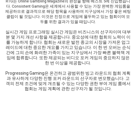
RTG는 Online Gambling Magazine의 완성을 향해 베스트 5에 진입했습니
다. Consistent Gaming은 세계에서 사용할 수 있는 가장 완벽한 게임룸을
제공하므로 결과적으로 해당 항목을 사용하여 지구상에서 가장 좋은 베팅
클럽이 될 것입니다. 이것은 진정으로 게임에 몰두하고 있는 협회이며 모
두를 위한 결과가 있을 때입니다.
실시간 게임 프로그래밍 실시간 게임은 비즈니스의 선구자이며 대부
분 몇 가지 개선 사항을 제공합니다. 중요성에 대한 협회의 노력이 이
를 가능하게 합니다. 협회는 새로운 발전 종교의 시장을 가져온 업그
레이드에 대한 중요한 개요를 가지고 있습니다. 이 한 번 오버는 순식
간에 그의 손에 화려한 가족이 있는 지구상에서 가장 빠른 블랙잭 게
임에 합류합니다. 또한 제공되는 비디오 포커 게임의 중요하지 않은
한 번 이상을 제공합니다.
Progressing Gaming은 온건하고 광범위한 빙고 라운드의 협회 계획
과 유사하게 다양한 진행 포커 라운드의 선구자로 변모했습니다. 고
객의 전제 조건에 맞게 개조될 수 있는 다양한 권한 부여 게임 룸에서
협회는 게임 계획에 관한 선구자가 될 것입니다.